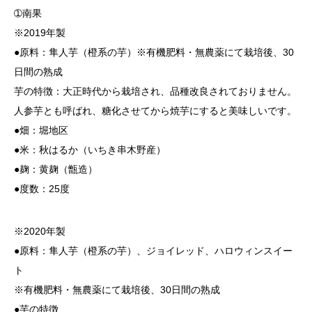
➀南果
※2019年製
●原料：隼人芋（橙系の芋）※有機肥料・無農薬にて栽培後、30
日間の熟成
芋の特徴：大正時代から栽培され、品種改良されておりません。
人参芋とも呼ばれ、糖化させてから焼芋にすると美味しいです。
●畑：堀地区
●米：秋はるか（いちき串木野産）
●麹：黄麹（甑造）
●度数：25度
※2020年製
●原料：隼人芋（橙系の芋）、ジョイレッド、ハロウィンスイー
ト
※有機肥料・無農薬にて栽培後、30日間の熟成
●芋の特徴