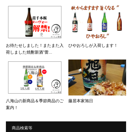
お待たせしました！またまた入
ひやおろしが入荷します！
荷しました焼酎新酒”蕾...
八海山の新商品＆季節商品のご
藤居本家旭日
案内！
商品検索等