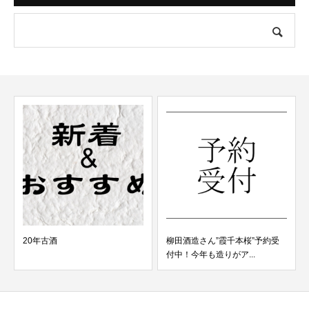
柳田酒造さん”霞千本桜”予約受
１２月の日曜日の営業に関して
付中！今年も造りがア...
(20日・27日（日）...