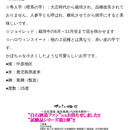
☆隼人芋（橙系の芋）：大正時代から栽培され、品種改良されて
おりません。人参芋とも呼ばれ、糖化させてから焼芋にすると美
味しいです。
☆ジョイレッド：栽培中の6月～11月頃まで花を咲かせます
☆ハロウィンスイート：他の２品種とは異なり、赤い皮の芋で
す。
かぼちゃを小さくしたような可愛らしいお芋です。
●畑：中原地区
●米：鹿児島県産米
●麹：黄麹（甑造）
●度数：25度