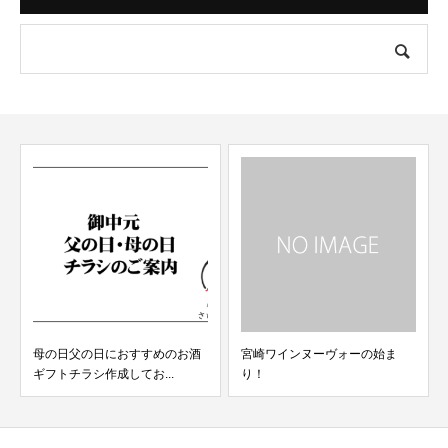
におすすめのお酒
宮崎ワインヌーヴォーの始ま
柳田酒造ファンの
成してお...
り！
しました！年に１度の