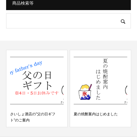
商品検索等
”父の日ギフ
夏の焼酎案内はじめました
お盆に帰れない今飲
鹿児島宮崎の焼酎企