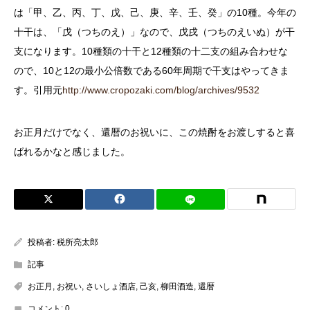
は「甲、乙、丙、丁、戊、己、庚、辛、壬、癸」の
10
種。今年の
十干は、「戊（つちのえ）」なので、戊戌（つちのえいぬ）が干
支になります。
10
種類の十干と
12
種類の十二支の組み合わせな
ので、
10
と
12
の最小公倍数である
60
年周期で干支はやってきま
す。
引用元
http://www.cropozaki.com/blog/archives/9532
お正月だけでなく、還暦のお祝いに、この焼酎をお渡しすると喜
ばれるかなと感じました。
投稿者:
税所亮太郎
記事
お正月
,
お祝い
,
さいしょ酒店
,
己亥
,
柳田酒造
,
還暦
コメント:
0