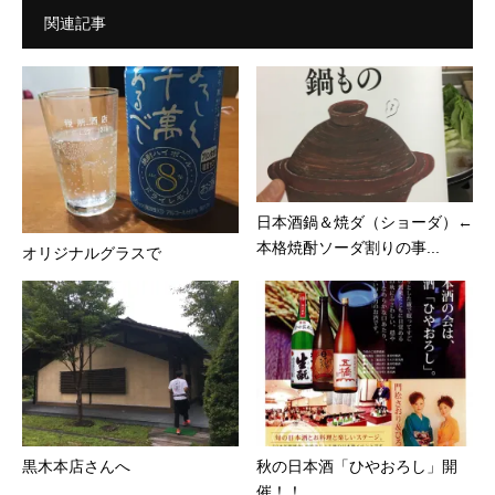
関連記事
日本酒鍋＆焼ダ（ショーダ）←
本格焼酎ソーダ割りの事...
オリジナルグラスで
黒木本店さんへ
秋の日本酒「ひやおろし」開
催！！