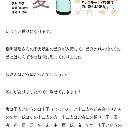
いつもお世話になります。
柳田酒造さんの干支焼酎の己亥が入荷して、己亥(つちのとい)の
己とはなんぞやと疑問に思っておりました…
皆さんはご存知だったでしょうか。
説明がありましたので、載せておきます！
実は干支というのは十干（じっかん）と十二支を組み合わせたも
のです。戌はその十二支の方。十二支はご存知の通り「子・丑・
寅・卯・辰・巳・午・未・申・酉・戌・亥」です。十干というの