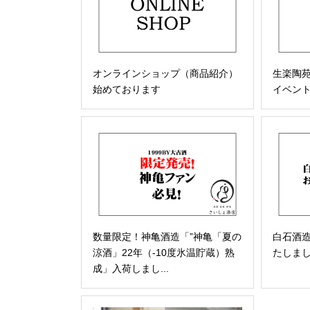
オンラインショップ（商品紹介）
生楽陶
始めております
イベン
数量限定！神亀酒造「”神亀「夏の
白石酒
涼酒」22年（-10度氷温貯蔵）熟
たしま
成」入荷しまし...