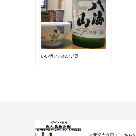
いい酒とかわいい器
！(こちらの
お待たせいたしました！