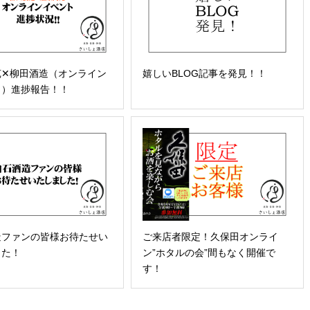
苑✕柳田酒造（オンライン
嬉しいBLOG記事を発見！！
ト）進捗報告！！
造ファンの皆様お待たせい
ご来店者限定！久保田オンライ
した！
ン”ホタルの会”間もなく開催で
す！