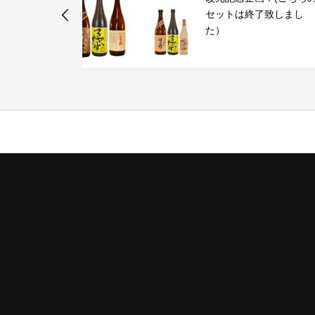
了致しまし
夏の贈り物のチラシでき
ました！