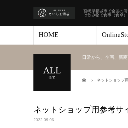
宮崎県都城市で全国の清
は飲み物で食事（食卓）
HOME
OnlineS
日常から、企画、新商
ALL
全て
ネットショップ
ネットショップ用参考サ
2022.09.06