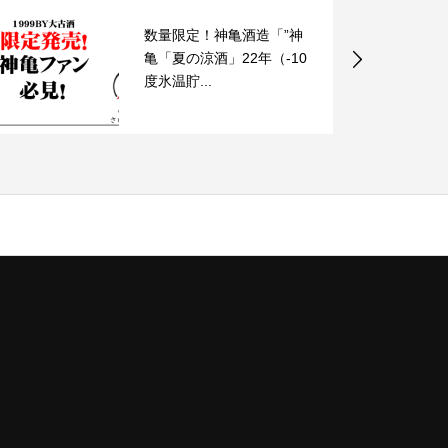
月の中「土壷」の予約を9
月より受け付け開始いた
します。