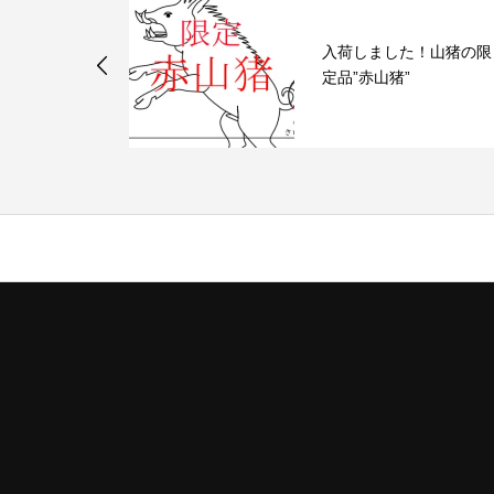
日本酒の会（ロイヤル
た！山猪の限
テル主催）が開催され
”
す。