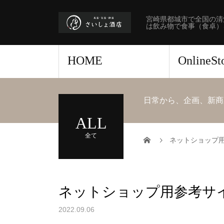
宮崎県都城市で全国の清
は飲み物で食事（食卓）
HOME
OnlineS
日常から、企画、新商
ALL
全て
ネットショップ
ネットショップ用参考サ
2022.09.06