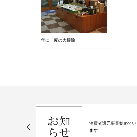
年に一度の大掃除
元事業始めてい
夏の焼酎に古澤酒造
登場！！