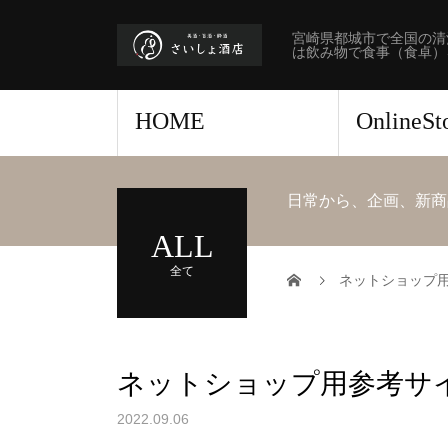
宮崎県都城市で全国の清
は飲み物で食事（食卓）
HOME
OnlineS
日常から、企画、新商
ALL
全て
ネットショップ
ネットショップ用参考サ
2022.09.06