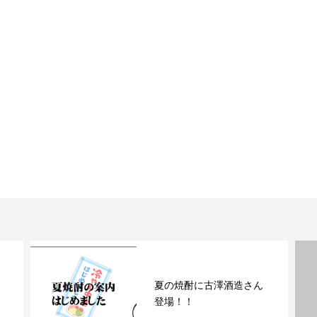
さん
福島（天明）のお酒を飲
もう！！